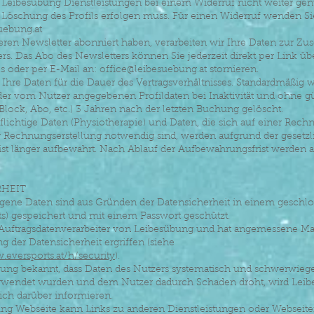
s Leibesübung Dienstleistungen bei einem Widerruf nicht weiter ge
Löschung des Profils erfolgen muss. Für einen Widerruf wenden Sie
uebung.at
eren Newsletter abonniert haben, verarbeiten wir Ihre Daten zur Z
rs. Das Abo des Newsletters können Sie jederzeit direkt per Link üb
s oder per E-Mail an:
office@leibesuebung.at
stornieren.
 Ihre Daten für die Dauer des Vertragsverhältnisses. Standardmäßig 
 der vom Nutzer angegebenen Profildaten bei Inaktivität und ohne gü
 Block, Abo, etc.) 3 Jahren nach der letzten Buchung gelöscht.
lichtige Daten (Physiotherapie) und Daten, die sich auf einer Rech
r Rechnungserstellung notwendig sind, werden aufgrund der gesetz
st länger aufbewahrt. Nach Ablauf der Aufbewahrungsfrist werden 
RHEIT
gene Daten sind aus Gründen der Datensicherheit in einem geschl
s) gespeichert und mit einem Passwort geschützt.
st Auftragsdatenverarbeiter von Leibesübung und hat angemessene
g der Datensicherheit ergriffen (siehe
.eversports.at/h/security
).
bung bekannt, dass Daten des Nutzers systematisch und schwerwieg
rwendet wurden und dem Nutzer dadurch Schaden droht, wird Lei
ich darüber informieren.
ung Webseite kann Links zu anderen Dienstleistungen oder Webseite