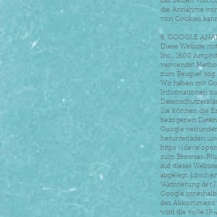
das Setzen von C
die Annahme von 
von Cookies kann 
6. GOOGLE ANA
Diese Website nut
Inc., 1600 Amphi
verwendet Method
zum Beispiel sog.
Wir haben mit Go
Informationen zu
Datenschutzerkl
Sie können die E
bezogenen Daten (
Google verhinder
herunterladen und
https://developer
zum Browser-Plu
auf dieser Websi
abgelegt. Löschen
“Aktivierung der 
Google innerhalb 
des Abkommens üb
wird die volle IP