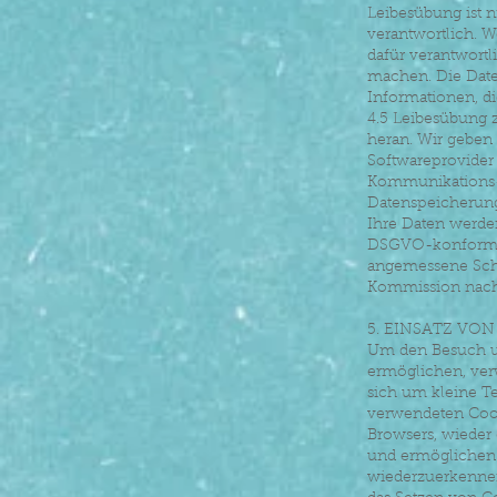
Leibesübung ist 
verantwortlich. W
dafür verantwort
machen. Die Date
Informationen, d
4.5 Leibesübung z
heran. Wir geben
Softwareprovider
Kommunikations-T
Datenspeicherun
Ihre Daten werden
DSGVO-konform i
angemessene Schu
Kommission nach
5. EINSATZ VO
Um den Besuch un
ermöglichen, ver
sich um kleine Te
verwendeten Cook
Browsers, wieder 
und ermöglichen 
wiederzuerkennen 