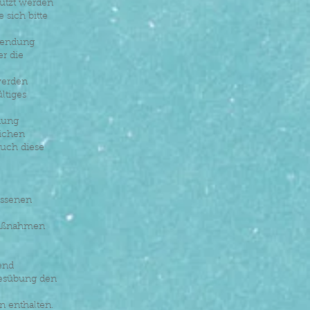
nutzt werden
 sich bitte
usendung
er die
werden
ltiges
nung
lichen
auch diese
ossenen
 Maßnahmen
end
besübung den
n enthalten.