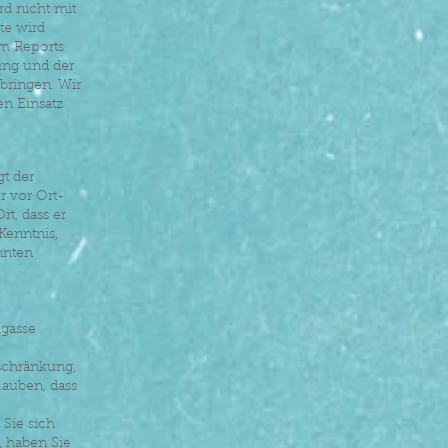
d nicht mit
te wird
m Reports
ung und der
bringen. Wir
en Einsatz
t der
r vor Ort-
t, dass er
Kenntnis,
nnten
ngasse
nschränkung,
lauben, dass
 Sie sich
, haben Sie