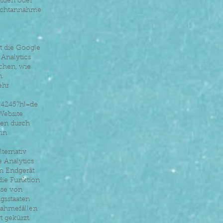
eiden oder
Nichtannahme
t die Google
Analytics
chen, wie
n.
ehr
04245?hl=de
Website
ten durch
in
ternativ
 Analytics
em Endgerät
die Funktion
sse von
gsstaaten
nahmefällen
 gekürzt.