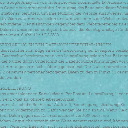
n Google Analytics von Ihrem Browser übermittelte IP-Adresse wir
n Google zusammengeführt. Im Auftrag des Betreibers dieser Websi
ormationen benutzen, um Ihre Nutzung der Website auszuwerten, u
aktivitäten zusammenzustellen und um weitere mit der Websitenutz
verbundene Dienstleistungen gegenüber dem Websitebetreiber zu er
 Daten in unserem berechtigten Interesse, die Rechtsgrundlage für d
cs ist Art. 6 Abs. 1 lit. f DSGVO.
GSERKLÄRUNG ZU DEN DATENSCHUTZBESTIMMUNGEN
 des Häkchens im Zuge einer Onlinebuchung bei Eversports bestätig
die Datenschutzbestimmungen von Leibesübung gelesen hat. Bei eine
 der Nutzer durch Unterschrift der Datenschutzbestimmungen vor Or
estimmungen von Leibesübung gelesen hat. Der Nutzer nimmt zur 
t 2.2 genannten personenbezogenen Daten zu den in Punkt 3.1 gena
et werden.
LFSBELEHRUNG
 uns unter folgenden Kontaktdaten: Per Post an: Leibesübung, Linde
, Per E-Mail an:
office@leibesuebung.at
grundsätzlich die Rechte auf Auskunft, Berichtigung, Löschung, Ei
keit und Widerspruch zu. Dafür wenden Sie sich an uns. Wenn Sie g
Ihrer Daten gegen das Datenschutzrecht verstößt oder Ihre
ichen Ansprüche sonst in einer Weise verletzt worden sind, können
den. Wenn wir Ihren Fall nicht zu Ihrer Zufriedenheit lösen können