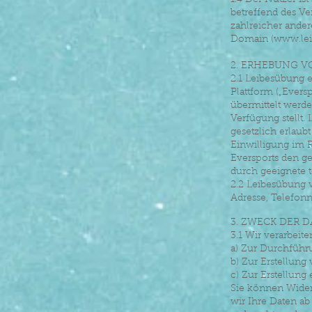
1.4 Der Nutzer i
betreffend des V
zahlreicher ande
Domain (
www.lei
2. ERHEBUNG 
2.1 Leibesübung e
Plattform („Ever
übermittelt werde
Verfügung stellt
gesetzlich erlaub
Einwilligung im R
Eversports den ge
durch geeignete 
2.2 Leibesübung 
Adresse, Telefon
3. ZWECK DER
3.1 Wir verarbei
a) Zur Durchführ
b) Zur Erstellun
c) Zur Erstellung
Sie können Widerr
wir Ihre Daten a