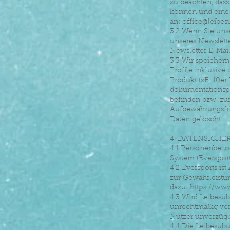
zu beachten, das
können und eine 
an:
office@leibes
3.2 Wenn Sie uns
unseres Newslette
Newsletter E-Mail
3.3 Wir speichern
Profile inklusive
Produkt (zB. 10er
dokumentationspf
befinden bzw. zu
Aufbewahrungsfri
Daten gelöscht.
4. DATENSICHE
4.1 Personenbezo
System (Eversport
4.2 Eversports i
zur Gewährleistun
dazu:
https://www
4.3 Wird Leibesü
unrechtmäßig ve
Nutzer unverzügl
4.4 Die Leibesüb