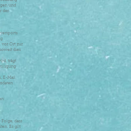
ibesübung
ngen und
r der
Eversports
ng
 vor Ort zur
soweit dies
rd, trägt
illigung
, E-Mail
sdaten.
en:
 Folge, dass
en. Es gilt