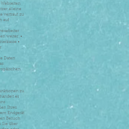
r Webseiten
tzer alleine
e vertraut zu
h auf
erarbeiter
n weiter: •
ierkasse •
r
ie Daten
as
ropäischen
Funktionen zu
handelt es
uns
ßen Ihres
hrem Endgerät
ten Besuch
s Sie über