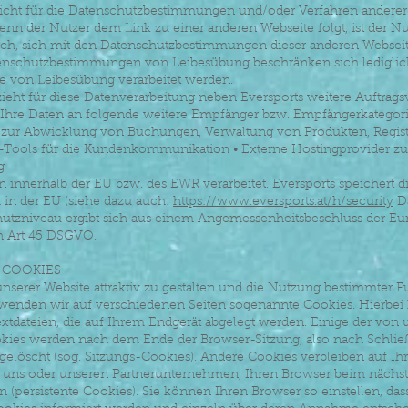
nicht für die Datenschutzbestimmungen und/oder Verfahren andere
enn der Nutzer dem Link zu einer anderen Webseite folgt, ist der Nu
lich, sich mit den Datenschutzbestimmungen dieser anderen Webseit
nschutzbestimmungen von Leibesübung beschränken sich lediglic
ie von Leibesübung verarbeitet werden.
ieht für diese Datenverarbeitung neben Eversports weitere Auftragsv
 Ihre Daten an folgende weitere Empfänger bzw. Empfängerkategorie
 zur Abwicklung von Buchungen, Verwaltung von Produkten, Registr
ools für die Kundenkommunikation • Externe Hostingprovider zu
g
 innerhalb der EU bzw. des EWR verarbeitet. Eversports speichert d
n der EU (siehe dazu auch:
https://www.eversports.at/h/security
D
tzniveau ergibt sich aus einem Angemessenheitsbeschluss der Eu
 Art 45 DSGVO.
N COOKIES
serer Website attraktiv zu gestalten und die Nutzung bestimmter 
wenden wir auf verschiedenen Seiten sogenannte Cookies. Hierbei 
xtdateien, die auf Ihrem Endgerät abgelegt werden. Einige der von 
ies werden nach dem Ende der Browser-Sitzung, also nach Schlie
gelöscht (sog. Sitzungs-Cookies). Andere Cookies verbleiben auf I
uns oder unseren Partnerunternehmen, Ihren Browser beim nächs
(persistente Cookies). Sie können Ihren Browser so einstellen, das