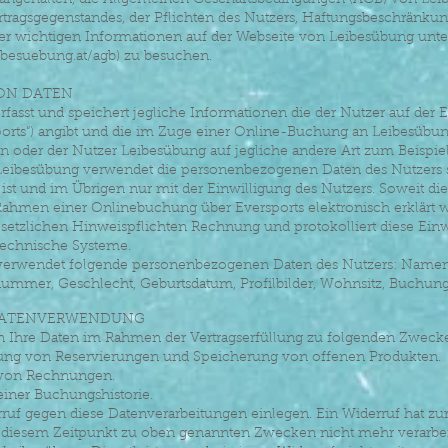
st angehalten, die Allgemeinen Geschäftsbedingungen (AGB) von Le
ertragsgegenstandes, der Pflichten des Nutzers, Haftungsbeschränku
rer wichtigen Informationen auf der Webseite von Leibesübung unte
besuebung.at/agb)
zu besuchen.
VON DATEN
rfasst und speichert jegliche Informationen die der Nutzer auf der 
sports“) angibt und die im Zuge einer Online-Buchung an Leibesübu
n oder der Nutzer Leibesübung auf jegliche andere Art zum Beispiel
. Leibesübung verwendet die personenbezogenen Daten des Nutzers 
t ist und im Übrigen nur mit der Einwilligung des Nutzers. Soweit die
ahmen einer Onlinebuchung über Eversports elektronisch erklärt wi
setzlichen Hinweispflichten Rechnung und protokolliert diese Einw
technische Systeme.
verwendet folgende personenbezogenen Daten des Nutzers: Namen
nummer, Geschlecht, Geburtsdatum, Profilbilder, Wohnsitz, Buchung
 DATENVERWENDUNG
ten Ihre Daten im Rahmen der Vertragserfüllung zu folgenden Zweck
ung von Reservierungen und Speicherung von offenen Produkten.
g von Rechnungen.
 einer Buchungshistorie.
uf gegen diese Datenverarbeitungen einlegen. Ein Widerruf hat zur
b diesem Zeitpunkt zu oben genannten Zwecken nicht mehr verarbeit