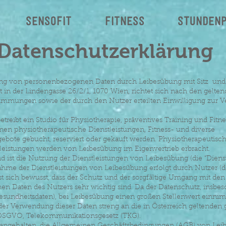
SENSOFIT
Fitness
Stunden
Datenschutzerklärung
ng von personenbezogenen Daten durch Leibesübung mit Sitz und
t in der Lindengasse 26/2/1, 1070 Wien, richtet sich nach den gelte
timmungen sowie der durch den Nutzer erteilten Einwilligung zur
etreibt ein Studio für Physiotherapie, präventives Training und Fitne
en physiotherapeutische Dienstleistungen, Fitness- und diverse
gebote gebucht, reserviert oder gekauft werden. Physiotherapeutisc
tleistungen werden von Leibesübung im Eigenvertrieb erbracht.
d ist die Nutzung der Dienstleistungen von Leibesübung (die “Dienstl
hme der Dienstleistungen von Leibesübung erfolgt durch Nutzer (de
st sich bewusst, dass der Schutz und der sorgfältige Umgang mit den
n Daten des Nutzers sehr wichtig sind. Da der Datenschutz, insbe
esundheitsdaten), bei Leibesübung einen großen Stellenwert einnimm
er Verwendung dieser Daten streng an die in Österreich geltenden 
SGVO, Telekommunikationsgesetz (TKG).