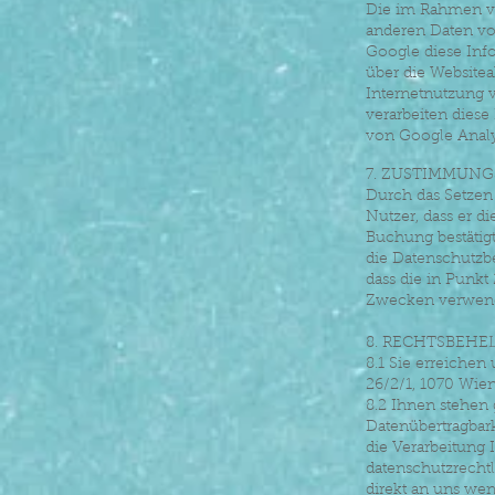
Die im Rahmen vo
anderen Daten vo
Google diese Inf
über die Website
Internetnutzung 
verarbeiten diese
von Google Analyti
7. ZUSTIMMUN
Durch das Setzen
Nutzer, dass er 
Buchung bestätigt
die Datenschutzb
dass die in Punk
Zwecken verwend
8. RECHTSBEHE
8.1 Sie erreichen
26/2/1, 1070 Wien
8.2 Ihnen stehen 
Datenübertragbar
die Verarbeitung 
datenschutzrechtl
direkt an uns wen