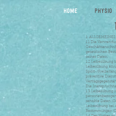
Home
Physio
1. ALLGEMEINES
1.1 Die Verwendu
Geschäftsanschrif
gesetzlichen Bes
seiner Daten.
1.2 Leibesübung b
Leibesübung könn
Sport-/Freizeitan
präventive Diens
Vertragsgegenstan
Die Inanspruchna
1.3 Leibesübung i
personenbezogene
sensible Daten (G
Leibesübung bei d
Bestimmungen (D