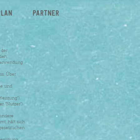
plan
Partner
 der
nden
 Verwendung
ss. Über
he und
eistung”).
r “Nutzer”).
sondere
t, hält sich
gesetzlichen