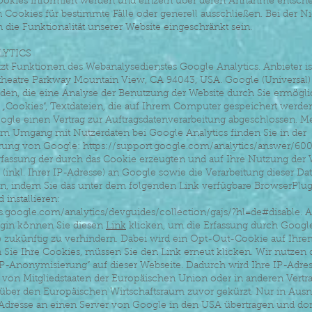
ookies informiert werden und einzeln über deren Annahme entsch
Cookies für bestimmte Fälle oder generell ausschließen. Bei der 
die Funktionalität unserer Website eingeschränkt sein.
LYTICS
zt Funktionen des Webanalysedienstes Google Analytics. Anbieter is
theatre Parkway Mountain View, CA 94043, USA. Google (Universal) 
en, die eine Analyse der Benutzung der Website durch Sie ermögli
 „Cookies“, Textdateien, die auf Ihrem Computer gespeichert werde
ogle einen Vertrag zur Auftragsdatenverarbeitung abgeschlossen. M
m Umgang mit Nutzerdaten bei Google Analytics finden Sie in der
ärung von Google:
https://support.google.com/analytics/answer/60
rfassung der durch das Cookie erzeugten und auf Ihre Nutzung der 
inkl. Ihrer IP-Adresse) an Google sowie die Verarbeitung dieser Da
n, indem Sie das unter dem folgenden Link verfügbare BrowserPlug
 installieren:
s.google.com/analytics/devguides/collection/gajs/?hl=de#disable.
Al
gin können Sie diesen
Link
klicken, um die Erfassung durch Google
te zukünftig zu verhindern. Dabei wird ein Opt-Out-Cookie auf Ihr
 Sie Ihre Cookies, müssen Sie den Link erneut klicken. Wir nutzen 
IP-Anonymisierung” auf dieser Webseite. Dadurch wird Ihre IP-Adre
von Mitgliedstaaten der Europäischen Union oder in anderen Vertra
er den Europäischen Wirtschaftsraum zuvor gekürzt. Nur in Aus
-Adresse an einen Server von Google in den USA übertragen und dort