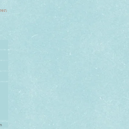
ren
n