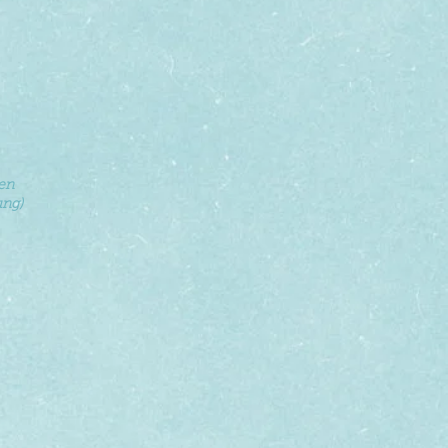
ten
ung)